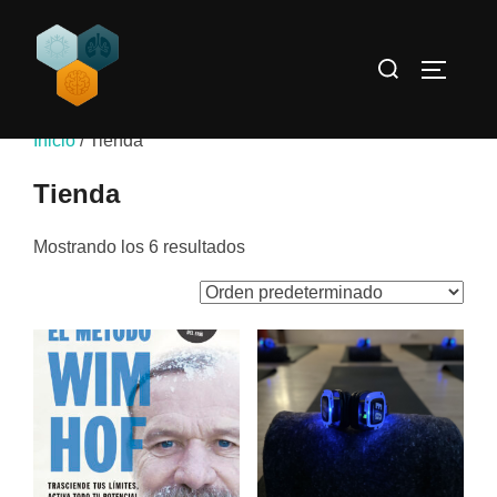
Saltar
al
Buscar:
ALTERN
contenido
Inicio
/ Tienda
Tienda
Mostrando los 6 resultados